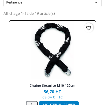

Pertinence
Affichage 1-12 de 19 article(s)
favorite_border
Chaîne Sécurité M10 120cm
56,70 HT
68,04 € TTC
AJOUTER AU PANIER