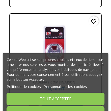
favorite_border
Ce site Web utilise ses propres cookies et ceux de tiers pour
améliorer nos services et vous montrer des publicités liées à
vos préférences en analysant vos habitudes de navigation.
Pour donner votre consentement à son utilisation, appuyez
sur le bouton Accepter.
CADENAS COMBINAISON...
Politique de cookies
Personnaliser les cookies
30,10 HT
36,12 € TTC
TOUT ACCEPTER
AJOUTER AU PANIER