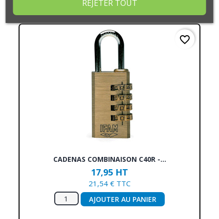
REJETER TOUT
favorite_border
CADENAS COMBINAISON C40R -...
17,95 HT
21,54 € TTC
AJOUTER AU PANIER