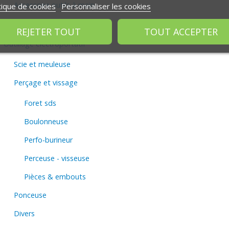
Accessoire outils à main
tique de cookies
Personnaliser les cookies
Porte-outils et ceintures
REJETER TOUT
TOUT ACCEPTER
Outillage électroportatif
Scie et meuleuse
Perçage et vissage
Foret sds
Boulonneuse
Perfo-burineur
Perceuse - visseuse
Pièces & embouts
Ponceuse
Divers