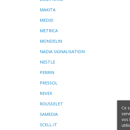
MAKITA
MEDID
METRICA
MONDELIN
NADIA SIGNALISATION
NESTLE
PERRIN
PRESSOL
REVEX
ROUSSELET
Ce s
serv
SAMEDIA
vos 
SCELL-IT
util