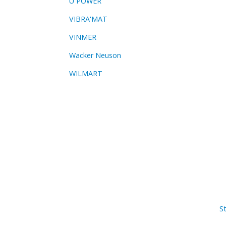
U POWER
VIBRA'MAT
VINMER
Wacker Neuson
WILMART
St