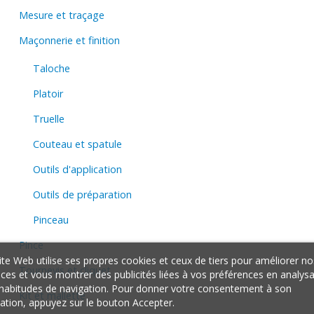
Mesure et traçage
Maçonnerie et finition
Taloche
Platoir
Truelle
Couteau et spatule
Outils d'application
Outils de préparation
Pinceau
Pince
ite Web utilise ses propres cookies et ceux de tiers pour améliorer no
Tournevis et cliquet
ices et vous montrer des publicités liées à vos préférences en analys
habitudes de navigation. Pour donner votre consentement à son
Kit et mallette
isation, appuyez sur le bouton Accepter.