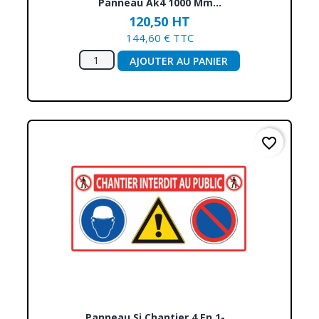
Panneau Ak4 1000 Mm...
120,50 HT
144,60 € TTC
AJOUTER AU PANIER
favorite_border
Panneau Si Chantier 4 En 1-...