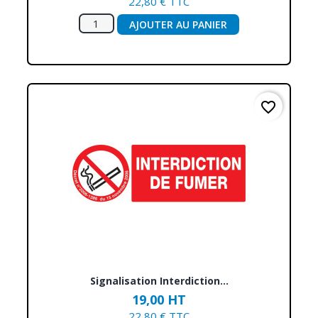
22,80 € TTC
AJOUTER AU PANIER
favorite_border
Signalisation Interdiction...
19,00 HT
22,80 € TTC