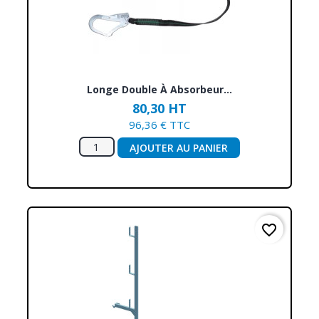
Longe Double À Absorbeur...
80,30 HT
96,36 € TTC
AJOUTER AU PANIER
favorite_border