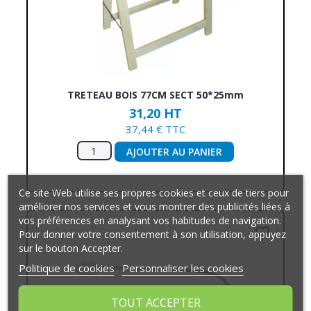
TRETEAU BOIS 77CM SECT 50*25mm
31,20 HT
37,44 € TTC
AJOUTER AU PANIER
Ce site Web utilise ses propres cookies et ceux de tiers pour
améliorer nos services et vous montrer des publicités liées à
vos préférences en analysant vos habitudes de navigation.
favorite_border
Pour donner votre consentement à son utilisation, appuyez
sur le bouton Accepter.
Politique de cookies
Personnaliser les cookies
TOUT ACCEPTER