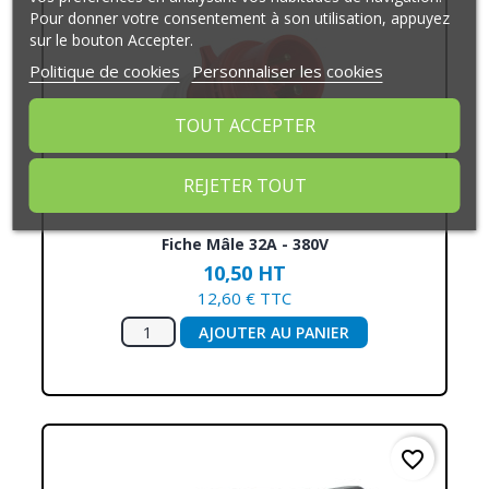
Pour donner votre consentement à son utilisation, appuyez
sur le bouton Accepter.
Politique de cookies
Personnaliser les cookies
TOUT ACCEPTER
REJETER TOUT
Fiche Mâle 32A - 380V
10,50 HT
12,60 € TTC
AJOUTER AU PANIER
favorite_border