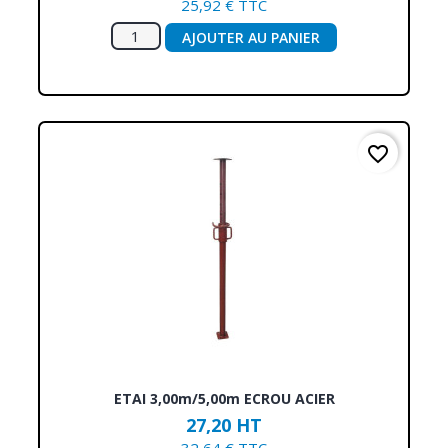
25,92 € TTC
AJOUTER AU PANIER
favorite_border
ETAI 3,00m/5,00m ECROU ACIER
27,20 HT
32,64 € TTC