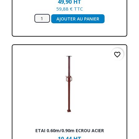
49,90 HT
59,88 € TTC
AJOUTER AU PANIER
favorite_border
ETAI 0.60m/0.90m ECROU ACIER
10,44 HT