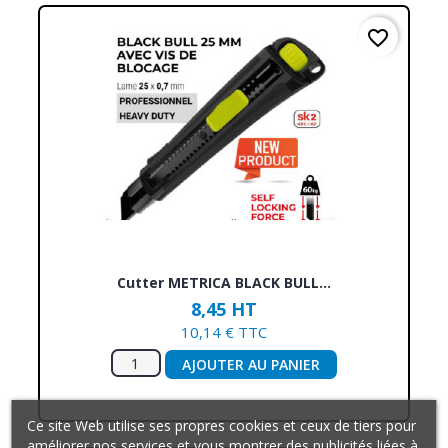
favorite_border
Cutter METRICA BLACK BULL...
8,45 HT
10,14 € TTC
AJOUTER AU PANIER
Ce site Web utilise ses propres cookies et ceux de tiers pour
améliorer nos services et vous montrer des publicités liées à