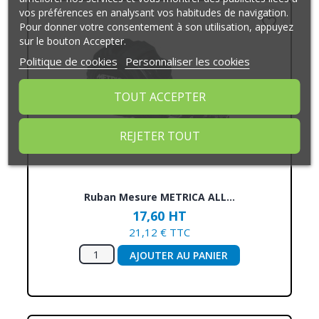
vos préférences en analysant vos habitudes de navigation.
favorite_border
Pour donner votre consentement à son utilisation, appuyez
sur le bouton Accepter.
Politique de cookies
Personnaliser les cookies
TOUT ACCEPTER
REJETER TOUT
Ruban Mesure METRICA ALL...
17,60 HT
21,12 € TTC
AJOUTER AU PANIER