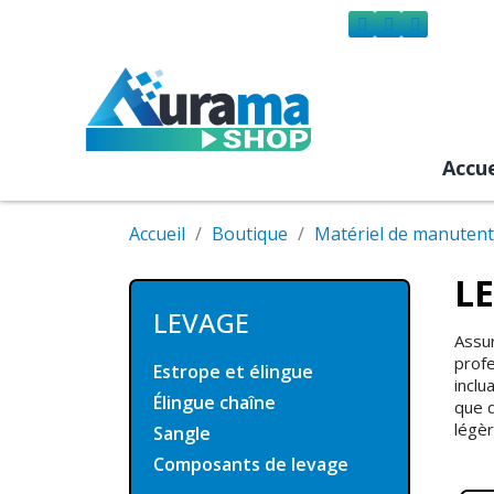
Accue
Accueil
Boutique
Matériel de manutent
L
LEVAGE
Assur
prof
Estrope et élingue
inclu
Élingue chaîne
que d
légèr
Sangle
Composants de levage