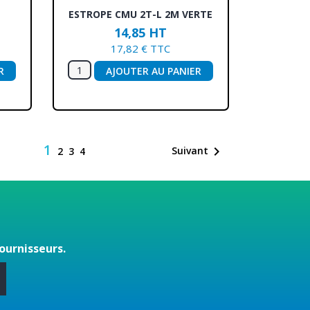
Aperçu rapide

ESTROPE CMU 2T-L 2M VERTE
14,85 HT
17,82 € TTC
R
AJOUTER AU PANIER
1

Suivant
2
3
4
ournisseurs.
s