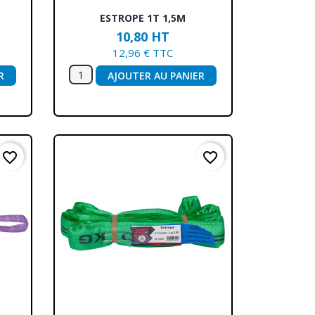
Aperçu rapide

ESTROPE 1T 1,5M
10,80 HT
12,96 € TTC
R
AJOUTER AU PANIER
favorite_border
favorite_border