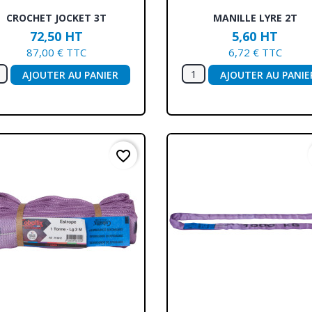
Aperçu rapide
Aperçu rapide


CROCHET JOCKET 3T
MANILLE LYRE 2T
72,50 HT
5,60 HT
87,00 € TTC
6,72 € TTC
AJOUTER AU PANIER
AJOUTER AU PANIE
favorite_border