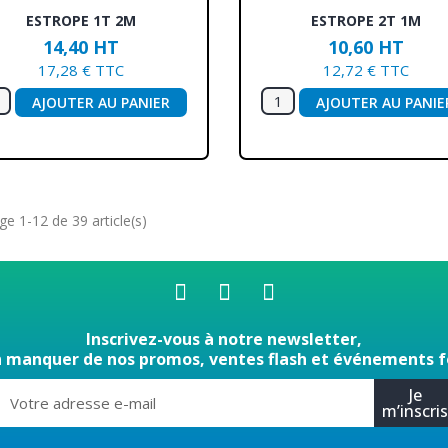
Aperçu rapide
Aperçu rapide


ESTROPE 1T 2M
ESTROPE 2T 1M
14,40 HT
10,60 HT
17,28 € TTC
12,72 € TTC
AJOUTER AU PANIER
AJOUTER AU PANIE
ge 1-12 de 39 article(s)
Inscrivez-vous à notre newsletter,
n manquer de nos promos, ventes flash et événements f
Je
m’inscri