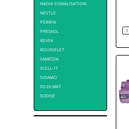
NADIA SIGNALISATION
NESTLE
PERRIN
PRESSOL
REVEX
ROUSSELET
SAMEDIA
SCELL-IT
SIDAMO
SO.DI.MAT
SODISE