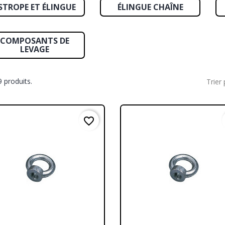
STROPE ET ÉLINGUE
ÉLINGUE CHAÎNE
COMPOSANTS DE
LEVAGE
39 produits.
Trier 
favorite_border