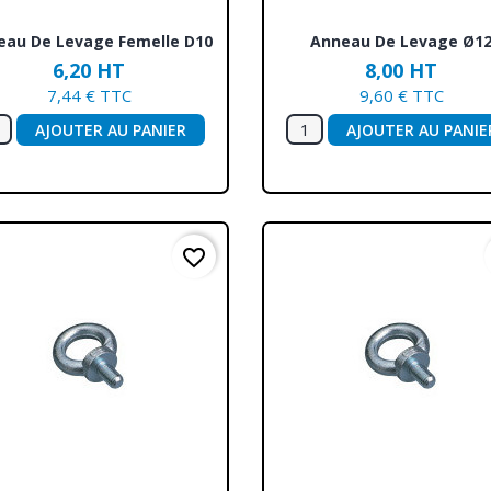
Aperçu rapide
Aperçu rapide


eau De Levage Femelle D10
Anneau De Levage Ø1
6,20 HT
8,00 HT
7,44 € TTC
9,60 € TTC
AJOUTER AU PANIER
AJOUTER AU PANIE
favorite_border