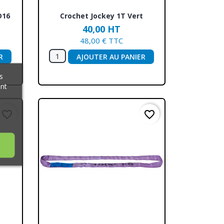
Aperçu rapide

D16
Crochet Jockey 1T Vert
40,00 HT
48,00 € TTC
R
AJOUTER AU PANIER
s
ant
favorite_border
favorite_border