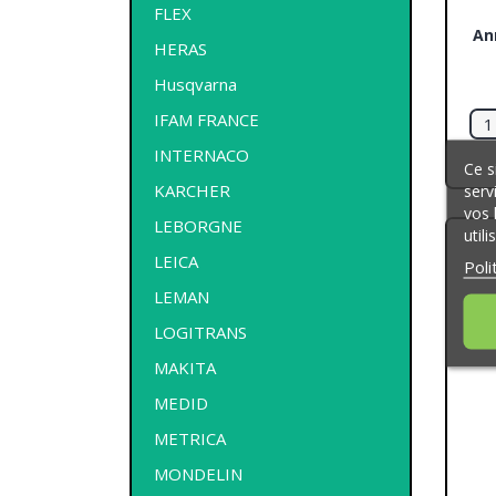
FLEX
An
HERAS
Husqvarna
IFAM FRANCE
INTERNACO
Ce s
KARCHER
serv
vos 
LEBORGNE
util
LEICA
Poli
LEMAN
LOGITRANS
MAKITA
MEDID
METRICA
MONDELIN