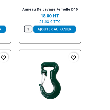
Aperçu rapide

2
Anneau De Levage Femelle D16
18,00 HT
21,60 € TTC
R
AJOUTER AU PANIER
favorite_border
favorite_border