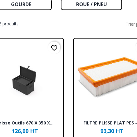
GOURDE
ROUE / PNEU
12 produits.
Trier 
favorite_border
Aperçu rapide
Aperçu rapide


aisse Outils 670 X 350 X...
FILTRE PLISSE PLAT PES -.
126,00 HT
93,30 HT