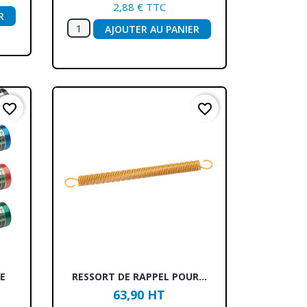
2,88 € TTC
R
AJOUTER AU PANIER
favorite_border
favorite_border
Aperçu rapide

E
RESSORT DE RAPPEL POUR...
63,90 HT