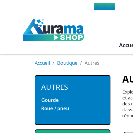
Accue
Accueil
Boutique
Autres
A
AUTRES
Explo
et ac
Gourde
des r
Roue / pneu
class
répon