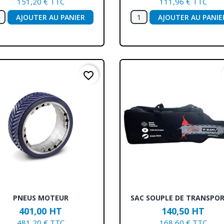
151,20 € TTC
111,96 € TTC
AJOUTER AU PANIER
AJOUTER AU PANIE
favorite_border
Aperçu rapide
Aperçu rapide


PNEUS MOTEUR
SAC SOUPLE DE TRANSPORT
401,00 HT
140,50 HT
481,20 € TTC
168,60 € TTC