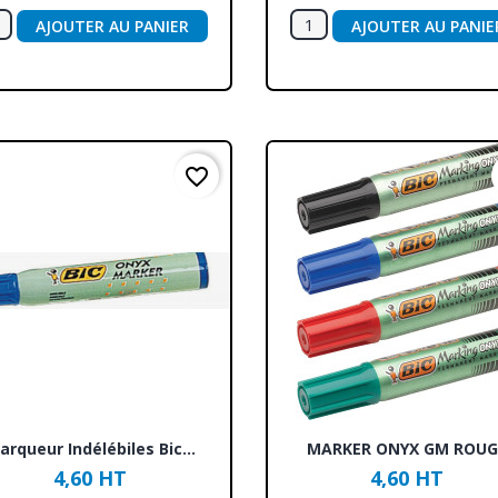
AJOUTER AU PANIER
AJOUTER AU PANIE
favorite_border
Aperçu rapide
Aperçu rapide


arqueur Indélébiles Bic...
MARKER ONYX GM ROUG
4,60 HT
4,60 HT