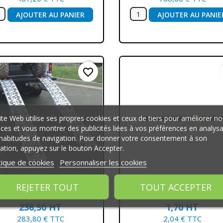
AJOUTER AU PANIER
AJOUTER AU PANIE
favorite_border
ite Web utilise ses propres cookies et ceux de tiers pour améliorer no
ices et vous montrer des publicités liées à vos préférences en analys
habitudes de navigation. Pour donner votre consentement à son
isation, appuyez sur le bouton Accepter.
tique de cookies
Personnaliser les cookies
REJETER TOUT
TOUT ACCEPTER
Aperçu rapide
Aperçu rapide


Jeu De 2 Rampes En...
CRAYON DE MACON L30
236,50 HT
1,70 HT
283,80 € TTC
2,04 € TTC