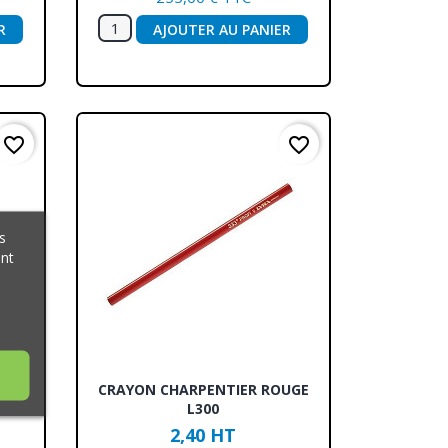
R
AJOUTER AU PANIER
favorite_border
favorite_border
s
ant
Aperçu rapide

0
CRAYON CHARPENTIER ROUGE
L300
2,40 HT