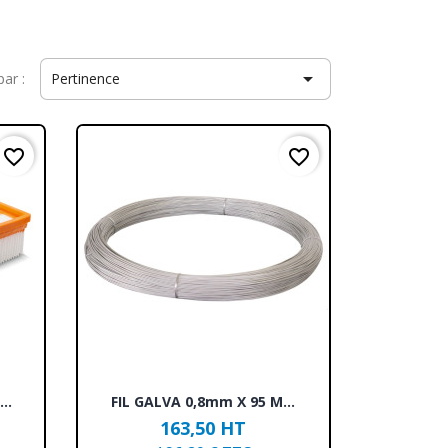

par :
Pertinence
favorite_border
favorite_border
Aperçu rapide

..
FIL GALVA 0,8mm X 95 M...
163,50 HT