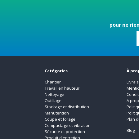
pour ne rie
Catégories
À pro
Chantier
Livrai
Travail en hauteur
Mentio
Nettoyage
Condit
Outillage
A pro
Stockage et distribution
Politi
Manutention
Politi
Coupe et forage
Plan d
Compactage et vibration
Blog
Sécurité et protection
Produit d'entretien