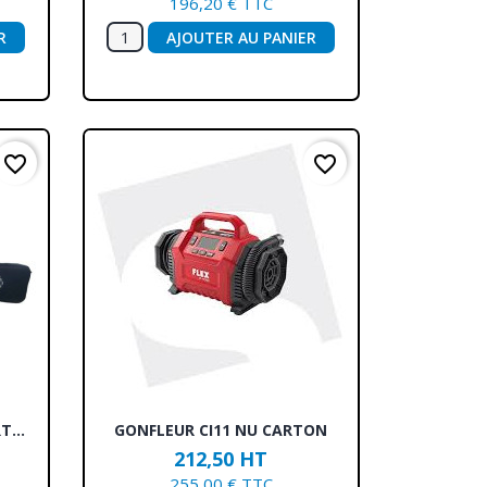
196,20 € TTC
R
AJOUTER AU PANIER
favorite_border
favorite_border
Aperçu rapide

...
GONFLEUR CI11 NU CARTON
212,50 HT
255,00 € TTC