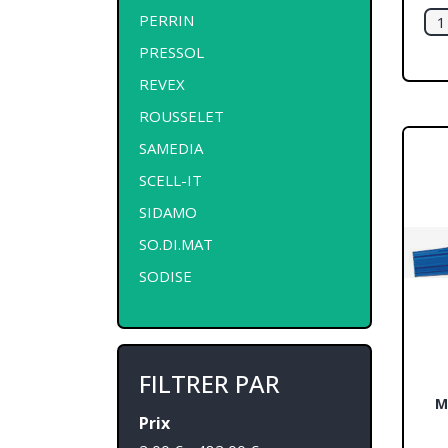
PERRIN
PRESSOL
REVEX
ROUSSELET
SAMEDIA
SCELL-IT
SIDAMO
SO.DI.MAT
SODISE
FILTRER PAR
M
Prix