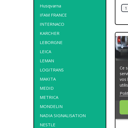
Husqvarna
IFAM FRANCE
INTERNACO
KARCHER
LEBORGNE
LEICA
LEMAN
Ce s
LOGITRANS
serv
MAKITA
vos 
util
MEDID
Poli
METRICA
MONDELIN
NADIA SIGNALISATION
NESTLE