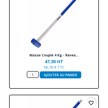
Masse Couple 4 Kg - Revex...
47,30 HT
56,76 € TTC
AJOUTER AU PANIER
favorite_border