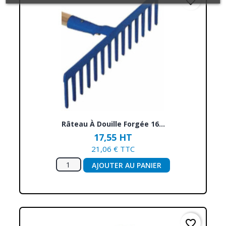
favorite_border
Râteau À Douille Forgée 16...
17,55 HT
21,06 € TTC
AJOUTER AU PANIER
favorite_border