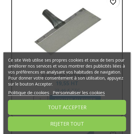
favorite_border
Ce site Web utilise ses propres cookies et ceux de tiers pour
améliorer nos services et vous montrer des publicités liées à
vos préférences en analysant vos habitudes de navigation.
Grattoir De Coffrage -...
Pour donner votre consentement à son utilisation, appuyez
19,55 HT
sur le bouton Accepter.
23,46 € TTC
Politique de cookies
Personnaliser les cookies
AJOUTER AU PANIER
TOUT ACCEPTER
REJETER TOUT