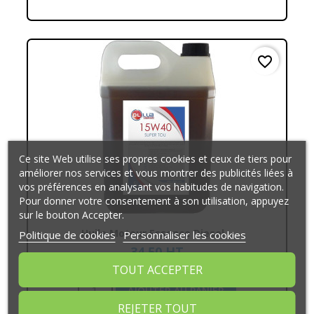
favorite_border
Ce site Web utilise ses propres cookies et ceux de tiers pour
améliorer nos services et vous montrer des publicités liées à
vos préférences en analysant vos habitudes de navigation.
Pour donner votre consentement à son utilisation, appuyez
sur le bouton Accepter.
Huile Moteur Essence Diesel...
Politique de cookies
Personnaliser les cookies
34,50 HT
41,40 € TTC
TOUT ACCEPTER
AJOUTER AU PANIER
REJETER TOUT