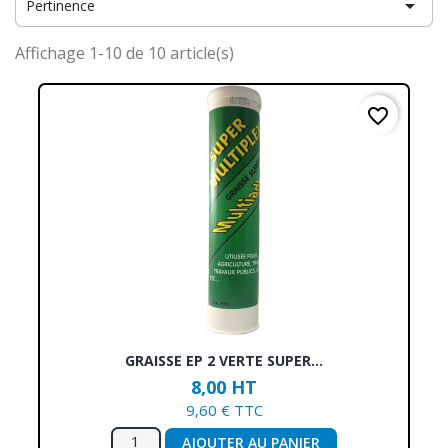

Pertinence
Affichage 1-10 de 10 article(s)
favorite_border
GRAISSE EP 2 VERTE SUPER...
8,00 HT
9,60 € TTC
AJOUTER AU PANIER