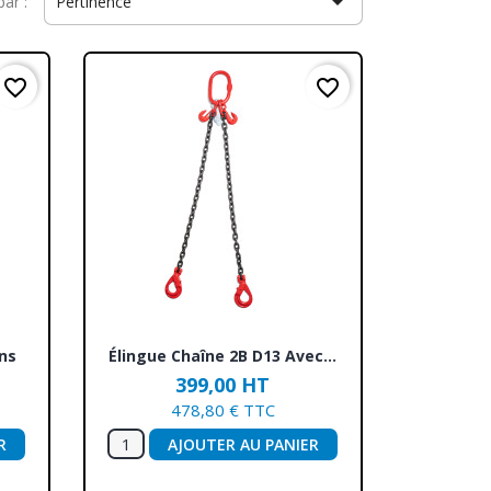

par :
Pertinence
favorite_border
favorite_border
Aperçu rapide

ins
Élingue Chaîne 2B D13 Avec...
399,00 HT
478,80 € TTC
R
AJOUTER AU PANIER