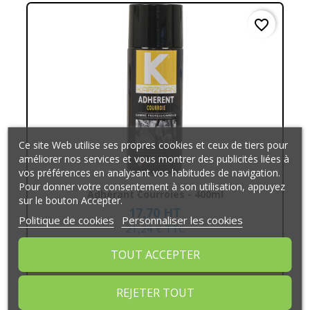
favorite_border
Ce site Web utilise ses propres cookies et ceux de tiers pour
améliorer nos services et vous montrer des publicités liées à
vos préférences en analysant vos habitudes de navigation.
Pour donner votre consentement à son utilisation, appuyez
Adhérant Courroies - 400ml
sur le bouton Accepter.
17,70 HT
Politique de cookies
Personnaliser les cookies
21,24 € TTC
AJOUTER AU PANIER
TOUT ACCEPTER
REJETER TOUT