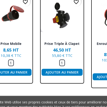
favorite_border
favorite_border
Aperçu rapide
Aperçu rapide
Ap



Prise Mobile
Prise Triple À Clapet
Enrou
8,65 HT
46,50 HT
8
10,38 € TTC
55,80 € TTC
10
OUTER AU PANIER
AJOUTER AU PANIER
AJOUT
ite Web utilise ses propres cookies et ceux de tiers pour améliorer no
ge 1-8 de 8 article(s)
ices et vous montrer des publicités liées à vos préférences en analys