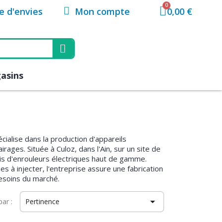
Mon compte
te d'envies
0,00 €
asins
écialise dans la production d'appareils
rages. Située à Culoz, dans l'Ain, sur un site de
is d'enrouleurs électriques haut de gamme.
s à injecter, l'entreprise assure une fabrication
besoins du marché.

par :
Pertinence