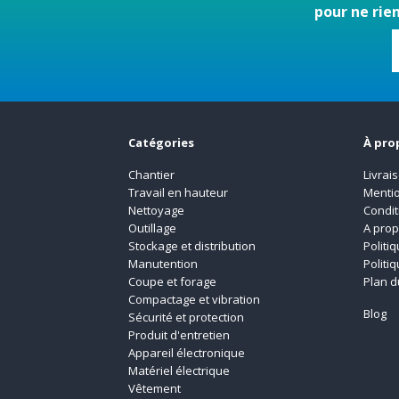
pour ne rie
Catégories
À pro
Chantier
Livrai
Travail en hauteur
Mentio
Nettoyage
Condit
Outillage
A pro
Stockage et distribution
Politi
Manutention
Politi
Coupe et forage
Plan d
Compactage et vibration
Blog
Sécurité et protection
Produit d'entretien
Appareil électronique
Matériel électrique
Vêtement