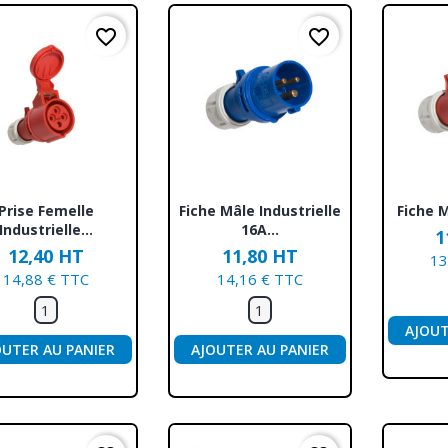
favorite_border
favorite_border
Aperçu rapide
Aperçu rapide
Ap



Prise Femelle
Fiche Mâle Industrielle
Fiche M
Industrielle...
16A...
1
12,40 HT
11,80 HT
13
14,88 € TTC
14,16 € TTC
AJOUT
OUTER AU PANIER
AJOUTER AU PANIER