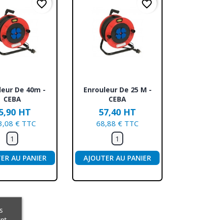
favorite_border
favorite_border
erçu rapide
Aperçu rapide

leur De 40m -
Enrouleur De 25 M -
CEBA
CEBA
5,90 HT
57,40 HT
3,08 € TTC
68,88 € TTC
ER AU PANIER
AJOUTER AU PANIER
s
ant