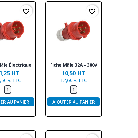
favorite_border
favorite_border
erçu rapide
Aperçu rapide

âle Électrique
Fiche Mâle 32A - 380V
1,25 HT
10,50 HT
,50 € TTC
12,60 € TTC
ER AU PANIER
AJOUTER AU PANIER