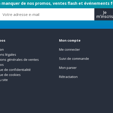
n manquer de nos promos, ventes flash et événements f
Je
m’inscri
pos
Mon compte
son
Me connecter
ns légales
Suivi de commande
ions générales de ventes
pos
Mon panier
que de confidentialité
que de cookies
Rétractation
u site