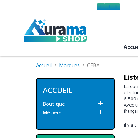
Accue
Accueil
Marques
CEBA
List
La soc
ACCUEIL
électr
6 500 

Boutique
Avec u
frança

Métiers
Il y a 8