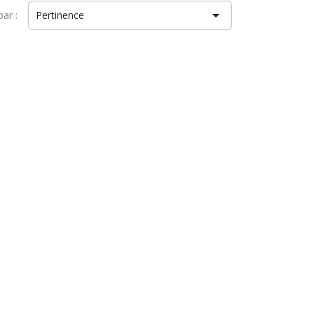

par :
Pertinence