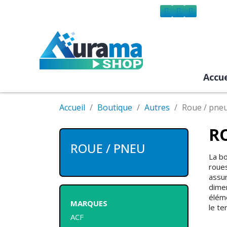
Accue
Accueil
Boutique
Autres
Roue / pne
R
ROUE / PNEU
La b
roue
assur
dimen
éléme
MARQUES
le ter
ACF