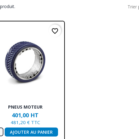
 produit.
Trier 
favorite_border
Aperçu rapide

PNEUS MOTEUR
401,00 HT
481,20 € TTC
AJOUTER AU PANIER