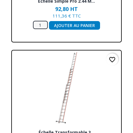
Échelle Simple Pro 2.44 M...
92,80 HT
111,36 € TTC
AJOUTER AU PANIER
favorite_border
Échelle Transformable 3...