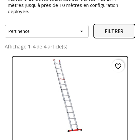
mètres jusqu'à près de 10 mètres en
configuration
déployée.

FILTRER
Pertinence
Affichage 1-4 de 4 article(s)
favorite_border