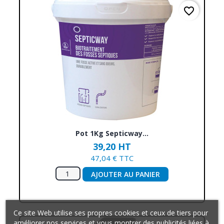
favorite_border
Pot 1Kg Septicway...
39,20 HT
47,04 € TTC
AJOUTER AU PANIER
Ce site Web utilise ses propres cookies et ceux de tiers pour
améliorer nos services et vous montrer des publicités liées à