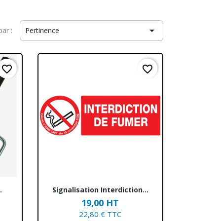

par :
Pertinence
favorite_border
favorite_border
Aperçu rapide

.
Signalisation Interdiction...
19,00 HT
22,80 € TTC