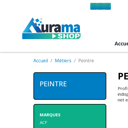
Accue
Accueil
Métiers
Peintre
P
PEINTRE
Profi
indis
net 
MARQUES
ACF