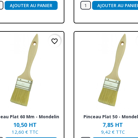
AJOUTER AU PANIER
AJOUTER AU PANIE
favorite_border
Aperçu rapide
Aperçu rapide


ceau Plat 60 Mm - Mondelin
Pinceau Plat 50 - Mondel
10,50 HT
7,85 HT
12,60 € TTC
9,42 € TTC