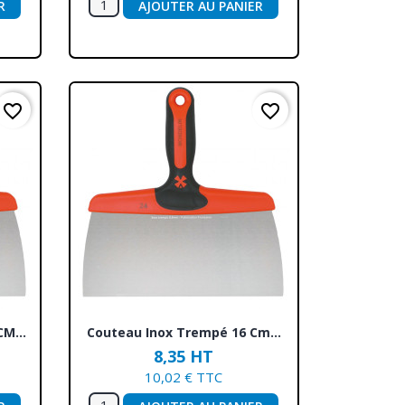
R
AJOUTER AU PANIER
favorite_border
favorite_border
Aperçu rapide

M...
Couteau Inox Trempé 16 Cm...
8,35 HT
10,02 € TTC