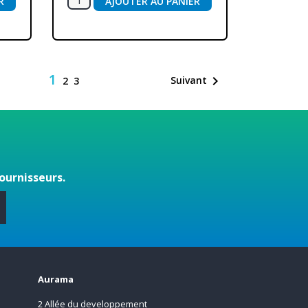
R
AJOUTER AU PANIER
1

Suivant
2
3
ournisseurs.
s
Aurama
2 Allée du developpement