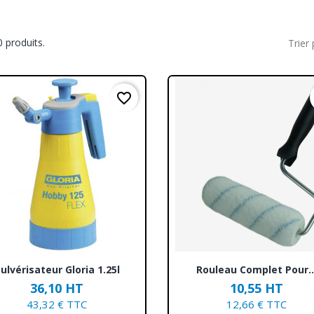
30 produits.
Trier 
favorite_border
Aperçu rapide
Aperçu rapide


ulvérisateur Gloria 1.25l
Rouleau Complet Pour..
36,10 HT
10,55 HT
43,32 € TTC
12,66 € TTC