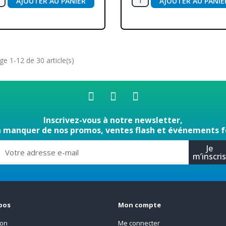
AJOUTER AU PANIER
AJOUTER AU PANIE
ge 1-12 de 30 article(s)
Inscrivez-vous à notre newsletter,
n manquer de nos promos, ventes flash et événements f
Je
m’inscri
pos
Mon compte
son
Me connecter