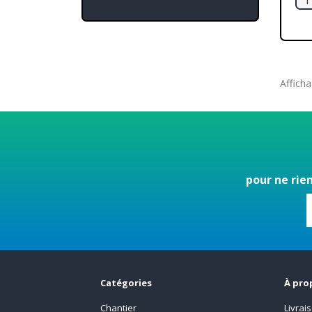
Afficha
pour ne rie
Catégories
À pro
Chantier
Livrai