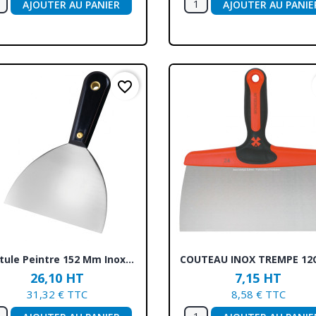
AJOUTER AU PANIER
AJOUTER AU PANIE
favorite_border
Aperçu rapide
Aperçu rapide


tule Peintre 152 Mm Inox...
COUTEAU INOX TREMPE 12C
26,10 HT
7,15 HT
31,32 € TTC
8,58 € TTC