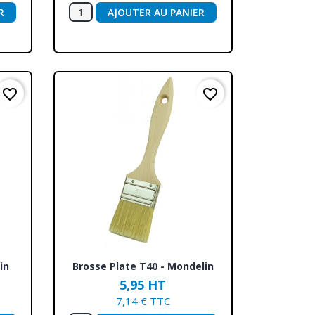
R
AJOUTER AU PANIER
favorite_border
favorite_border
Aperçu rapide

in
Brosse Plate T40 - Mondelin
5,95 HT
7,14 € TTC