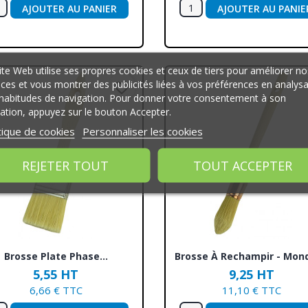
AJOUTER AU PANIER
AJOUTER AU PANIE
ite Web utilise ses propres cookies et ceux de tiers pour améliorer no
ices et vous montrer des publicités liées à vos préférences en analys
favorite_border
habitudes de navigation. Pour donner votre consentement à son
isation, appuyez sur le bouton Accepter.
tique de cookies
Personnaliser les cookies
REJETER TOUT
TOUT ACCEPTER
Aperçu rapide
Aperçu rapide


Brosse Plate Phase...
Brosse À Rechampir - Mond
5,55 HT
9,25 HT
6,66 € TTC
11,10 € TTC