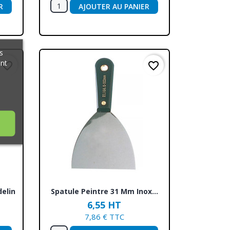
R
AJOUTER AU PANIER
s
ant
favorite_border
favorite_border
Aperçu rapide

elin
Spatule Peintre 31 Mm Inox...
6,55 HT
7,86 € TTC