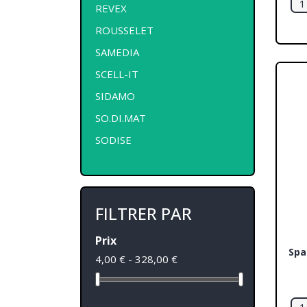
REVEX
ROUSSELET
SAMEDIA
SCELL-IT
SIDAMO
SO.DI.MAT
SODISE
FILTRER PAR
Prix
Spa
4,00 € - 328,00 €