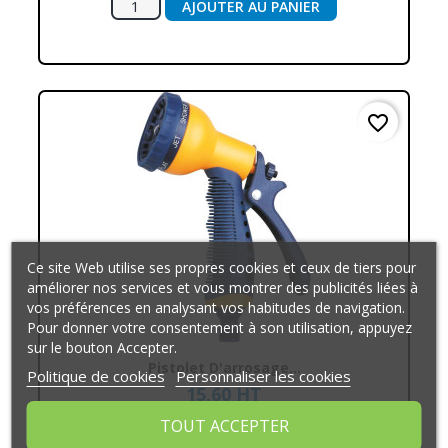
AJOUTER AU PANIER
favorite_border
Ce site Web utilise ses propres cookies et ceux de tiers pour
améliorer nos services et vous montrer des publicités liées à
vos préférences en analysant vos habitudes de navigation.
Pour donner votre consentement à son utilisation, appuyez
sur le bouton Accepter.
Pistolet D'arrosage...
Politique de cookies
Personnaliser les cookies
15,60 HT
18,72 € TTC
TOUT ACCEPTER