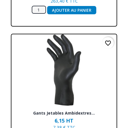
263,40 € TTC
AJOUTER AU PANIER
favorite_border
Gants Jetables Ambidextres...
6,15 HT
7,38 € TTC