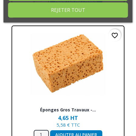
AJOUTER AU PANIER
REJETER TOUT
favorite_border
Éponges Gros Travaux -...
4,65 HT
5,58 € TTC
AJOUTER AU PANIER