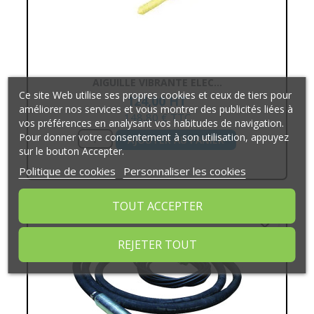
AIGUILLE VIBRANTE ELEC...
Ce site Web utilise ses propres cookies et ceux de tiers pour
124,00 HT
améliorer nos services et vous montrer des publicités liées à
148,80 € TTC
vos préférences en analysant vos habitudes de navigation.
Pour donner votre consentement à son utilisation, appuyez
AJOUTER AU PANIER
sur le bouton Accepter.
Politique de cookies
Personnaliser les cookies
TOUT ACCEPTER
favorite_border
REJETER TOUT