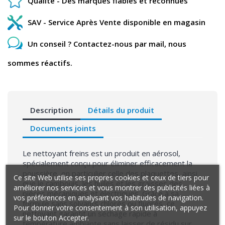
Qualité - Des marques fiables et reconnues
SAV - Service Après Vente disponible en magasin
Un conseil ? Contactez-nous par mail, nous
sommes réactifs.
Description
Détails du produit
Documents joints
Le nettoyant freins est un produit en aérosol,
spécialement conçu pour éliminer efficacement la
poussière, en particulier celle des plaquettes, ainsi
Ce site Web utilise ses propres cookies et ceux de tiers pour
que le cambouis, les huiles et les graisses des
améliorer nos services et vous montrer des publicités liées à
pièces mécaniques et électriques. Grâce à sa
vos préférences en analysant vos habitudes de navigation.
formule sans solvants chlorés ou fluorés, ce
Pour donner votre consentement à son utilisation, appuyez
nettoyant garantit un séchage rapide à
sur le bouton Accepter.
température ambiante sans laisser de résidu sur