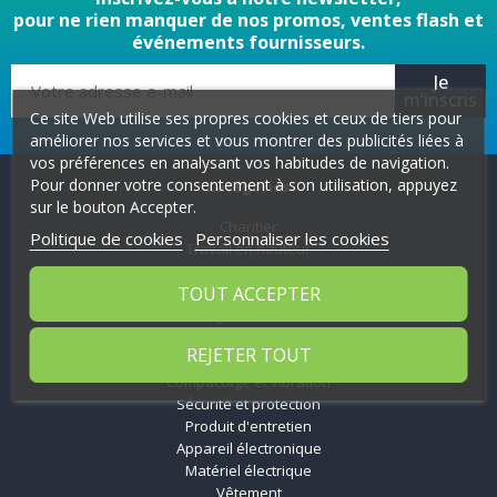
pour ne rien manquer de nos promos, ventes flash et
événements fournisseurs.
Je
m’inscris
Ce site Web utilise ses propres cookies et ceux de tiers pour
améliorer nos services et vous montrer des publicités liées à
vos préférences en analysant vos habitudes de navigation.
Pour donner votre consentement à son utilisation, appuyez
Catégories
sur le bouton Accepter.
Chantier
Politique de cookies
Personnaliser les cookies
Travail en hauteur
Nettoyage
TOUT ACCEPTER
Outillage
Stockage et distribution
Manutention
REJETER TOUT
Coupe et forage
Compactage et vibration
Sécurité et protection
Produit d'entretien
Appareil électronique
Matériel électrique
Vêtement