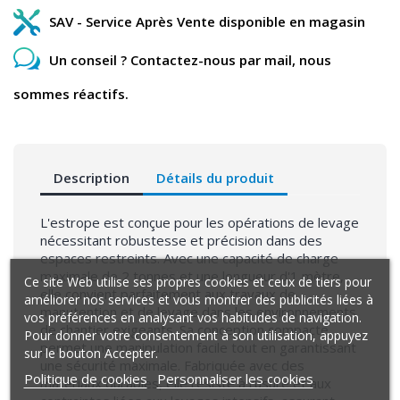
SAV - Service Après Vente disponible en magasin
Un conseil ? Contactez-nous par mail, nous
sommes réactifs.
Description
Détails du produit
L'estrope est conçue pour les opérations de levage
nécessitant robustesse et précision dans des
espaces restreints. Avec une capacité de charge
maximale de 2 tonnes et une longueur d'1 mètre,
Ce site Web utilise ses propres cookies et ceux de tiers pour
elle convient parfaitement aux travaux de
améliorer nos services et vous montrer des publicités liées à
manutention et de levage dans les environnements
vos préférences en analysant vos habitudes de navigation.
de chantier exigeants. Sa conception compacte
Pour donner votre consentement à son utilisation, appuyez
permet une manipulation facile tout en garantissant
sur le bouton Accepter.
une sécurité maximale. Fabriquée avec des
Politique de cookies
Personnaliser les cookies
matériaux durables, elle résiste à l'usure et aux