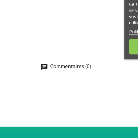
Ce s
serv
vos 
util
Poli
Commentaires (0)