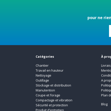
pour ne rie
Catégories
À pro
Chantier
Livrai
Travail en hauteur
Mentio
Nettoyage
Condit
Outillage
A pro
Stockage et distribution
Politi
Manutention
Politi
Coupe et forage
Plan d
Compactage et vibration
Blog
Sécurité et protection
Produit d'entretien