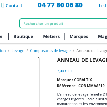
04 77 80 06 80
Contact
Lis
il
Boutique
Métiers
Marques
Mag
ion
Levage
Composants de levage
Anneau de levag
ANNEAU DE LEVAGE
7,44 € TTC
Marque : COBALTIX
Référence : COB MMAAF10
L'anneau de levage femelle D
charges légères. Facile à instal
manutention et les environnem