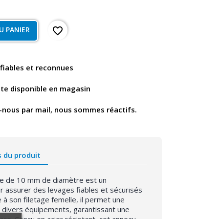
favorite_border
U PANIER
fiables et reconnues
nte disponible en magasin
-nous par mail, nous sommes réactifs.
s du produit
le de 10 mm de diamètre est un
 assurer des levages fiables et sécurisés
 à son filetage femelle, il permet une
ur divers équipements, garantissant une
cace. Conçu en acier résistant, cet anneau