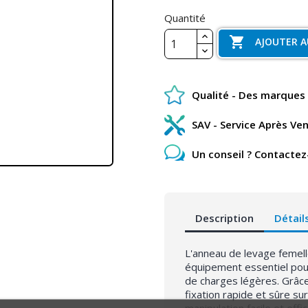
Quantité

AJOUTER A
Qualité - Des marques 
SAV - Service Après Ve
Un conseil ? Contactez
Description
Détail
L'anneau de levage femel
équipement essentiel pour
de charges légères. Grâce
fixation rapide et sûre s
manipulation facile et effi