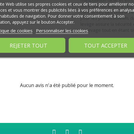
ite Web utilise ses propres cookies et ceux de tiers pour améliorer no
offre une durabilité à lon
ices et vous montrer des publicités liées à vos préférences en analys
contraintes des environnem
habitudes de navigation. Pour donner votre consentement à son
pour les professionnels d
isation, appuyez sur le bouton Accepter.
levage assure la sécurité
de levage tout en étant sim
tique de cookies
Personnaliser les cookies
REJETER TOUT
TOUT ACCEPTER
Aucun avis n'a été publié pour le moment.