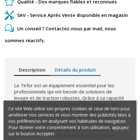
Qualité - Des marques fiables et reconnues
SAV - Service Après Vente disponible en magasin
Un conseil ? Contactez-nous par mail, nous
sommes réactifs.
Description
Détails du produit
Le Tirfor est un équipement essentiel pour les
professionnels qui ont besoin de solutions de
levage et de traction robustes. Grâce à sa capacité
de charge de 800 kg, il permet de manipuler des
Ce site Web utilise ses propres cookies et ceux de tiers pour
charges lourdes en toute sécurité, que ce soit pour
améliorer nos services et vous montrer des publicités liées à
des travaux de manutention, de levage ou de
vos préférences en analysant vos habitudes de navigation.
traction. Le câble de 20 mètres offre une portée
Pour donner votre consentement à son utilisation, appuyez
suffisante pour les tâches les plus complexes,
sur le bouton Accepter.
assurant une flexibilité maximale sur le chantier.