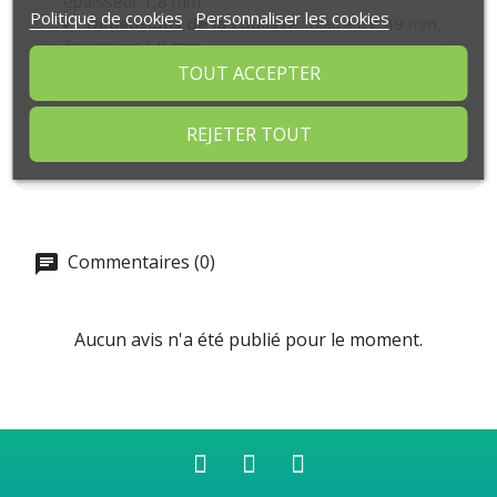
épaisseur 1,8 mm
Politique de cookies
Personnaliser les cookies
Dimensions de la coulisse
: diamètre 49 mm,
épaisseur 1,8 mm
Platine
: 110 x 110 x 4 mm
TOUT ACCEPTER
Clavette
: imperdable, diamètre 12 mm
Charges admissibles
: 1200 daN
REJETER TOUT
Coefficient de sécurité
: 2
Commentaires (0)
Aucun avis n'a été publié pour le moment.