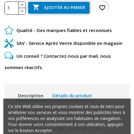

favorite_border
AJOUTER AU PANIER
Qualité - Des marques fiables et reconnues
SAV - Service Après Vente disponible en magasin
Un conseil ? Contactez-nous par mail, nous
sommes réactifs.
Description
Détails du produit
Ce site Web utilise ses propres cookies et ceux de tiers pour
Réglable
: hauteur ajustable de 0.75m à 1.20m
améliorer nos services et vous montrer des publicités liées à
Matériau
: acier robuste avec manchon et
vos préférences en analysant vos habitudes de navigation.
écrou solides
Pour donner votre consentement à son utilisation, appuyez
Dimensions du fût
: diamètre 56 mm,
sur le bouton Accepter.