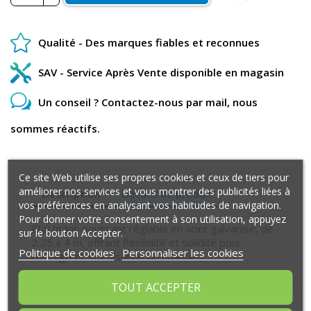
Qualité - Des marques fiables et reconnues
SAV - Service Après Vente disponible en magasin
Un conseil ? Contactez-nous par mail, nous
sommes réactifs.
Ce site Web utilise ses propres cookies et ceux de tiers pour
améliorer nos services et vous montrer des publicités liées à
Description
Détails du produit
vos préférences en analysant vos habitudes de navigation.
Pour donner votre consentement à son utilisation, appuyez
Étai tirant-poussant réglable en acier galvanisé, de
sur le bouton Accepter.
2,25 à 4 m, offrant flexibilité et solidité pour
Politique de cookies
Personnaliser les cookies
coffrage et stabilisation de chantier.
TOUT ACCEPTER