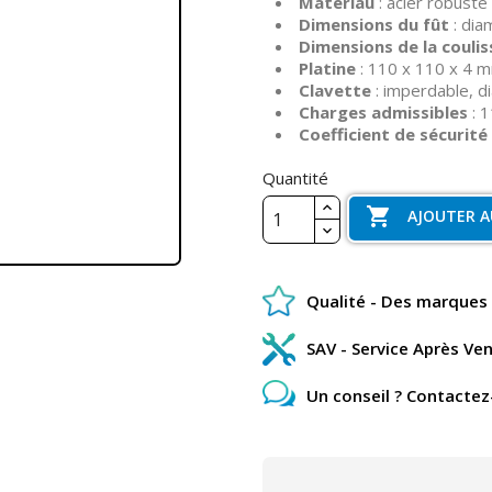
Matériau
: acier robuste
Dimensions du fût
: dia
Dimensions de la coulis
Platine
: 110 x 110 x 4 
Clavette
: imperdable, 
Charges admissibles
: 
Coefficient de sécurité
Quantité

AJOUTER A
Qualité - Des marques 
SAV - Service Après Ve
Un conseil ? Contactez