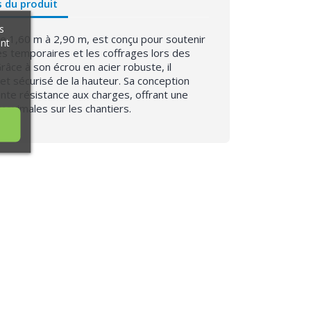
s du produit
s
 de 1,60 m à 2,90 m, est conçu pour soutenir
ant
es temporaires et les coffrages lors des
râce à son écrou en acier robuste, il
et sécurisé de la hauteur. Sa conception
ente résistance aux charges, offrant une
 maximales sur les chantiers.