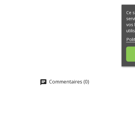
Ce s
serv
vos 
util
Poli
Commentaires (0)