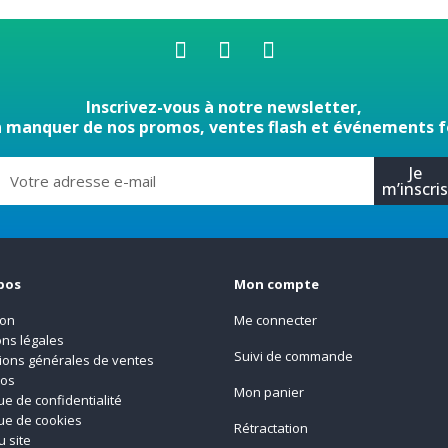
Inscrivez-vous à notre newsletter,
n manquer de nos promos, ventes flash et événements f
Je
m’inscri
pos
Mon compte
son
Me connecter
ns légales
Suivi de commande
ions générales de ventes
pos
Mon panier
que de confidentialité
que de cookies
Rétractation
u site