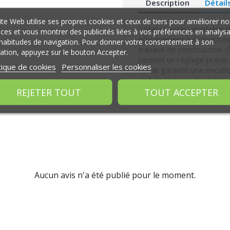
Description
Détail
ite Web utilise ses propres cookies et ceux de tiers pour améliorer no
L'étai en acier, ajustable
ices et vous montrer des publicités liées à vos préférences en analys
efficacement les structur
habitudes de navigation. Pour donner votre consentement à son
travaux de construction. G
isation, appuyez sur le bouton Accepter.
permet un réglage précis 
tique de cookies
Personnaliser les cookies
solide garantit une excell
stabilité et une durabilité
REJETER TOUT
TOUT ACCEPTER
Aucun avis n'a été publié pour le moment.