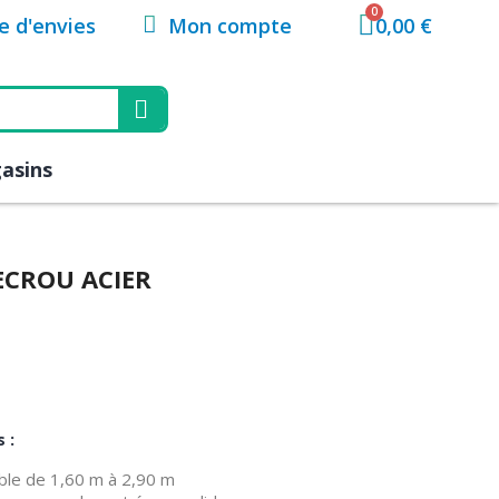
Mon compte
te d'envies
0,00 €
asins
 ECROU ACIER
 :
able de 1,60 m à 2,90 m