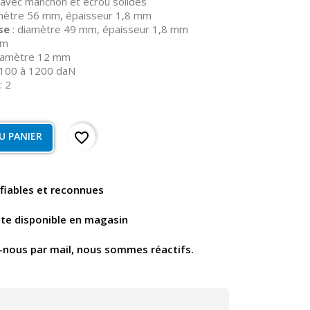
 avec manchon et écrou solides
mètre 56 mm, épaisseur 1,8 mm
se
: diamètre 49 mm, épaisseur 1,8 mm
mm
diamètre 12 mm
1100 à 1200 daN
: 2
favorite_border
U PANIER
fiables et reconnues
nte disponible en magasin
-nous par mail, nous sommes réactifs.