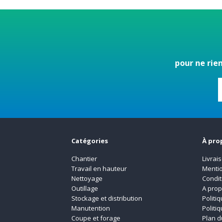
pour ne rie
Catégories
À pro
Chantier
Livrai
Travail en hauteur
Mentio
Nettoyage
Condit
Outillage
A pro
Stockage et distribution
Politi
Manutention
Politi
Coupe et forage
Plan d