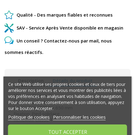
Qualité - Des marques fiables et reconnues
SAV - Service Après Vente disponible en magasin
Un conseil ? Contactez-nous par mail, nous
sommes réactifs.
Description
Détails du produit
Ce site Web utilise ses propres cookies et ceux de tiers pour
améliorer nos services et vous montrer des publicités liées à
Matière: Aluminium
vos préférences en analysant vos habitudes de navigation.
Épaisseur: 2 mm
Pour donner votre consentement à son utilisation, appuyez
Dimensions: 1000 x 650 mm
sur le bouton Accepter.
Fixation: Pied solidaire
Politique de cookies
Personnaliser les cookies
Réflexion: Classe 1
Homologation: CE
TOUT ACCEPTER