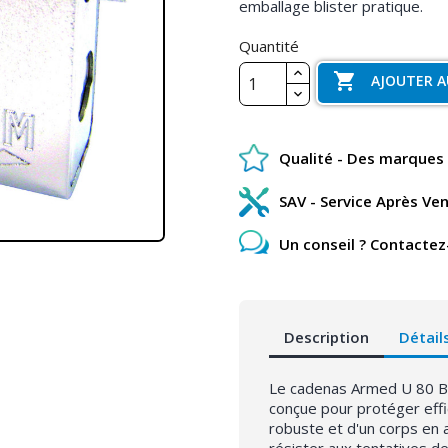
emballage blister pratique.
Quantité

AJOUTER A
Qualité - Des marques 
SAV - Service Après Ve
Un conseil ? Contactez
Description
Détail
Le cadenas Armed U 80 Bli
conçue pour protéger eff
robuste et d'un corps en 
résister aux tentatives de