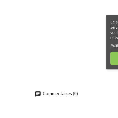
Ce s
serv
vos 
util
Poli
Commentaires (0)