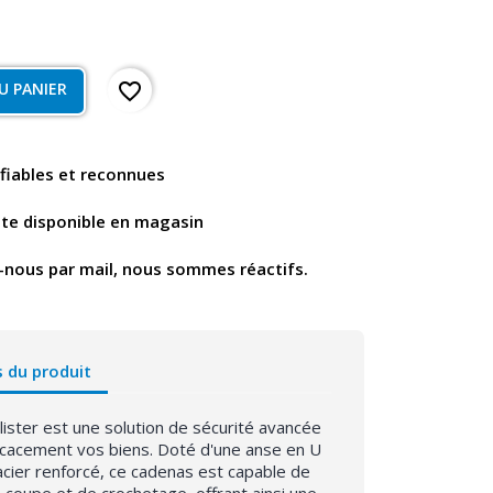
favorite_border
U PANIER
fiables et reconnues
nte disponible en magasin
-nous par mail, nous sommes réactifs.
s du produit
ster est une solution de sécurité avancée
icacement vos biens. Doté d'une anse en U
acier renforcé, ce cadenas est capable de
 coupe et de crochetage, offrant ainsi une