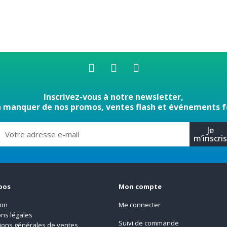
Inscrivez-vous à notre newsletter,
n manquer de nos promos, ventes flash et événements f
Je
m’inscri
pos
Mon compte
son
Me connecter
ns légales
Suivi de commande
ions générales de ventes