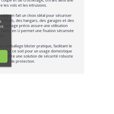
 les vols et les intrusions.
rable en fait un choix idéal pour sécuriser
 portails, des hangars, des garages et des
s
rouillage précis assure une utilisation
ant
ue l'anse en U permet une fixation sécurisée
ts.
n emballage blister pratique, facilitant le
on. Que ce soit pour un usage domestique
nas offre une solution de sécurité robuste
soins de protection.