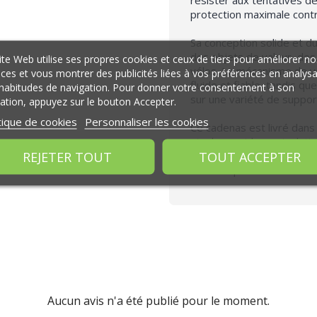
protection maximale contre
Sa conception solide et du
des objets de valeur, des
ite Web utilise ses propres cookies et ceux de tiers pour améliorer no
vélos. Le mécanisme de ver
ices et vous montrer des publicités liées à vos préférences en analys
fluide et fiable, tandis q
habitudes de navigation. Pour donner votre consentement à son
sur une variété de suppor
isation, appuyez sur le bouton Accepter.
tique de cookies
Personnaliser les cookies
Ce cadenas est livré dans u
stockage et la manipulati
REJETER TOUT
TOUT ACCEPTER
ou professionnel, ce cade
et fiable pour tous vos be
Aucun avis n'a été publié pour le moment.