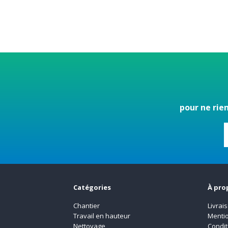
pour ne rie
Catégories
À pro
Chantier
Livrai
Travail en hauteur
Mentio
Nettoyage
Condit