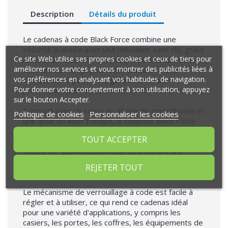
Description
Détails du produit
Le cadenas à code Black Force combine une
sécurité avancée avec une utilisation sans clé, grâce
Ce site Web utilise ses propres cookies et ceux de tiers pour
à sa combinaison à 4 chiffres personnalisable. Ce
améliorer nos services et vous montrer des publicités liées à
cadenas est conçu pour offrir jusqu'à 10 000
vos préférences en analysant vos habitudes de navigation.
combinaisons possibles, garantissant une
Pour donner votre consentement à son utilisation, appuyez
protection optimale contre les accès non autorisés.
sur le bouton Accepter.
Fabriqué avec un corps en alliage de zinc robuste et
Politique de cookies
Personnaliser les cookies
une anse en acier trempé, le cadenas Black Force
est résistant aux tentatives de coupe et de
TOUT ACCEPTER
crochetage. Sa finition noire élégante ajoute une
touche de sophistication tout en assurant une
durabilité exceptionnelle, même dans des
REJETER TOUT
conditions difficiles.
Le mécanisme de verrouillage à code est facile à
régler et à utiliser, ce qui rend ce cadenas idéal
pour une variété d'applications, y compris les
casiers, les portes, les coffres, les équipements de