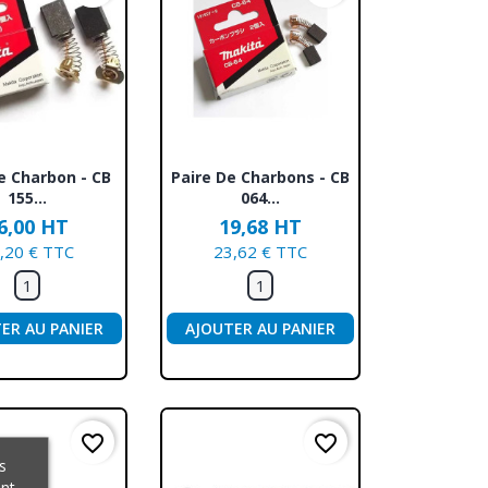
erçu rapide
Aperçu rapide

e Charbon - CB
Paire De Charbons - CB
155...
064...
6,00 HT
19,68 HT
,20 € TTC
23,62 € TTC
ER AU PANIER
AJOUTER AU PANIER
favorite_border
favorite_border
s
ant