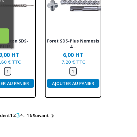
erçu rapide
Aperçu rapide

 À Béton SDS-
Foret SDS-Plus Nemesis
PLUS,...
4...
9,00 HT
6,00 HT
,80 € TTC
7,20 € TTC
ER AU PANIER
AJOUTER AU PANIER
3
1
2
4
…
16

édent
Suivant