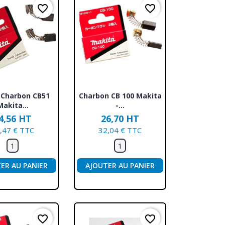
favorite_border
favorite_border
erçu rapide
Aperçu rapide

 Charbon CB51
Charbon CB 100 Makita
Makita...
-...
4,56 HT
26,70 HT
,47 € TTC
32,04 € TTC
ER AU PANIER
AJOUTER AU PANIER
favorite_border
favorite_border