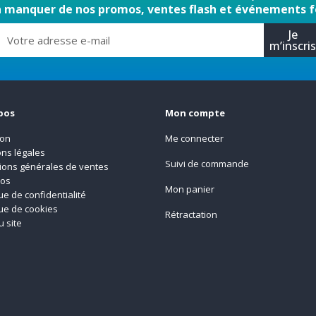
n manquer de nos promos, ventes flash et événements f
Je
m’inscri
pos
Mon compte
son
Me connecter
ns légales
Suivi de commande
ions générales de ventes
pos
Mon panier
que de confidentialité
que de cookies
Rétractation
u site