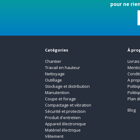
pour ne rie
Catégories
À pro
Chantier
Livrai
Travail en hauteur
Mentio
Nettoyage
Condit
Outillage
A pro
Stockage et distribution
Politi
Manutention
Politi
Coupe et forage
Plan d
Compactage et vibration
Blog
Sécurité et protection
Produit d'entretien
Appareil électronique
Matériel électrique
Vêtement