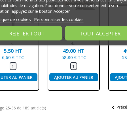
habitudes de navigation. Pour donner votre consentement à son
isation, appuyez sur le bouton Accepter.
tique de cookies
Personnaliser les cookies
REJETER TOUT
TOUT ACCEPTER
Aperçu rapide
Aperçu rapide
Ap



t SDS - 5 X 110 Mm
Foret SDS 24x250 Mm -
Foret
-...
4...
5,50 HT
49,00 HT
4
6,60 € TTC
58,80 € TTC
58
OUTER AU PANIER
AJOUTER AU PANIER
AJOUT

Préc
ge 25-36 de 189 article(s)