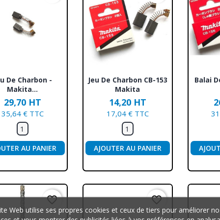
Aperçu rapide
Aperçu rapide
Ap



eu De Charbon -
Jeu De Charbon CB-153
Balai D
Makita...
Makita
29,70 HT
14,20 HT
2
35,64 € TTC
17,04 € TTC
31
OUTER AU PANIER
AJOUTER AU PANIER
AJOUT
favorite_border
favorite_border
ite Web utilise ses propres cookies et ceux de tiers pour améliorer no
ices et vous montrer des publicités liées à vos préférences en analys