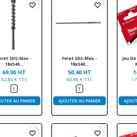
favorite_border
favorite_border
Aperçu rapide
Aperçu rapide
Ap



oret SDS-Max -
Foret SDS-Max -
Jeu De
18x540...
18x340...
69,00 HT
50,40 HT
1
82,80 € TTC
60,48 € TTC
17
OUTER AU PANIER
AJOUTER AU PANIER
AJOUT
favorite_border
favorite_border