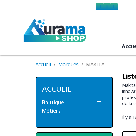
Accue
Accueil
Marques
MAKITA
Lis
Makita
ACCUEIL
innova
profes

Boutique
de la c

Métiers
Il y a 