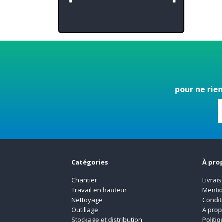
pour ne rie
Catégories
À pro
Chantier
Livrai
Travail en hauteur
Mentio
Nettoyage
Condit
Outillage
A pro
Stockage et distribution
Politi