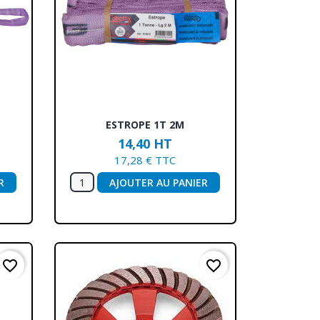
Aperçu rapide

ESTROPE 1T 2M
14,40 HT
17,28 € TTC
R
AJOUTER AU PANIER
favorite_border
favorite_border