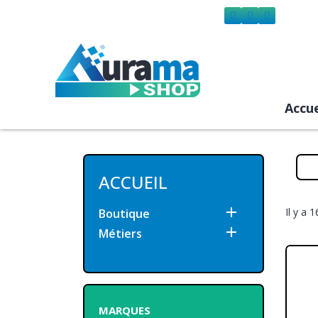
Accue
ACCUEIL

Il y a 
Boutique

Métiers
MARQUES