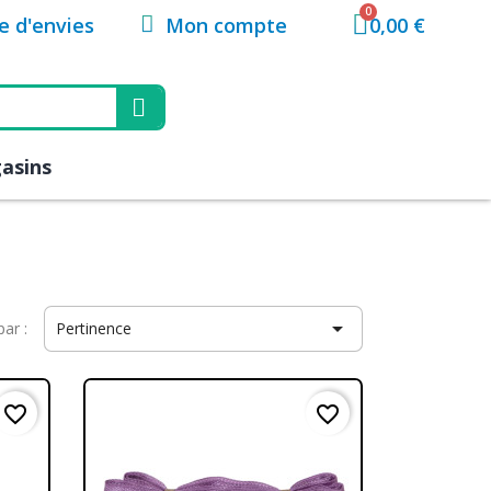
Mon compte
te d'envies
0,00 €
asins

par :
Pertinence
favorite_border
favorite_border