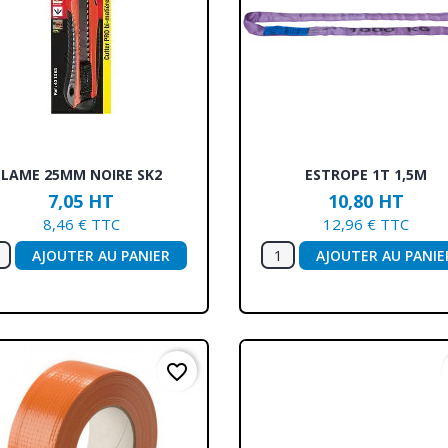
Aperçu rapide
Aperçu rapide


LAME 25MM NOIRE SK2
ESTROPE 1T 1,5M
7,05 HT
10,80 HT
8,46 € TTC
12,96 € TTC
AJOUTER AU PANIER
AJOUTER AU PANIE
favorite_border