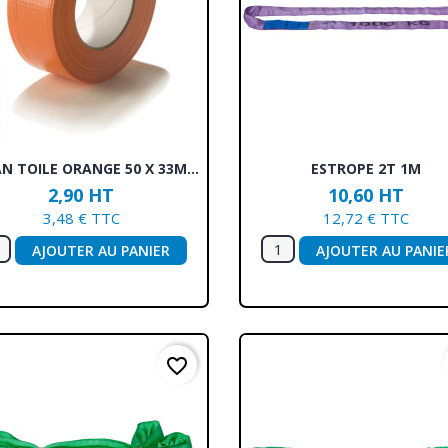
Aperçu rapide
Aperçu rapide


N TOILE ORANGE 50 X 33M...
ESTROPE 2T 1M
2,90 HT
10,60 HT
3,48 € TTC
12,72 € TTC
AJOUTER AU PANIER
AJOUTER AU PANIE
favorite_border