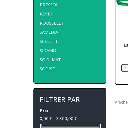
PRESSOL
REVEX
ROUSSELET
SAMEDIA
SCELL-IT
E
SIDAMO
SO.DI.MAT
SODISE
FILTRER PAR
Afficha
Prix
0,00 € - 3 300,00 €