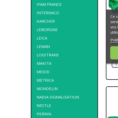
IFAM FRANCE
INTERNACO
Ce s
KARCHER
serv
vos 
LEBORGNE
util
LEICA
Poli
ES
LEMAN
LOGITRANS
MAKITA
MEDID
METRICA
MONDELIN
NADIA SIGNALISATION
NESTLE
PERRIN