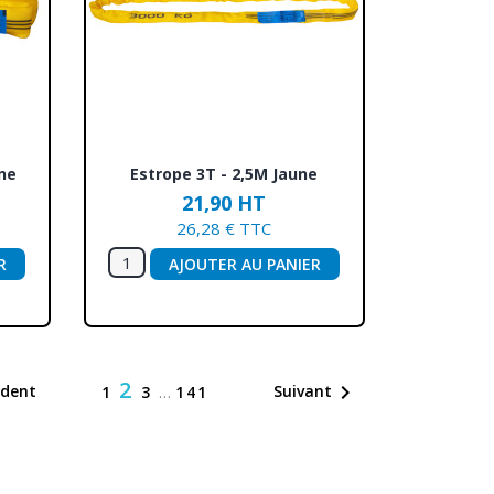
Aperçu rapide

ne
Estrope 3T - 2,5M Jaune
21,90 HT
26,28 € TTC
R
AJOUTER AU PANIER
2

édent
Suivant
1
3
…
141