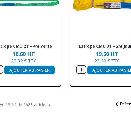
Aperçu rapide
Aperçu rapide


strope CMU 2T - 4M Verte
Estrope CMU 3T - 2M Jau
18,60 HT
19,50 HT
22,32 € TTC
23,40 € TTC
AJOUTER AU PANIER
AJOUTER AU PANIE

Préc
ge 13-24 de 1683 article(s)