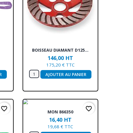
Aperçu rapide

BOISSEAU DIAMANT D125...
146,00 HT
175,20 € TTC
R
AJOUTER AU PANIER
favorite_border
favorite_border
Aperçu rapide

MON 866350
16,40 HT
19,68 € TTC