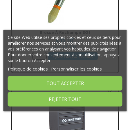
Brosse À Rechampir Ø21
Ce site Web utilise ses propres cookies et ceux de tiers pour
9,15 HT
améliorer nos services et vous montrer des publicités liées à
10,98 € TTC
vos préférences en analysant vos habitudes de navigation.
Pour donner votre consentement à son utilisation, appuyez
AJOUTER AU PANIER
sur le bouton Accepter.
Politique de cookies
Personnaliser les cookies
TOUT ACCEPTER
favorite_border
REJETER TOUT