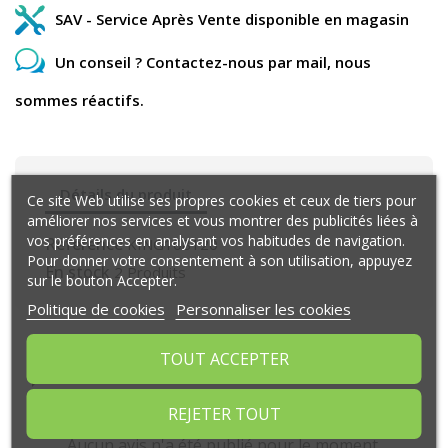
SAV - Service Après Vente disponible en magasin
Un conseil ? Contactez-nous par mail, nous
sommes réactifs.
Détails du produit
Ce site Web utilise ses propres cookies et ceux de tiers pour
améliorer nos services et vous montrer des publicités liées à
vos préférences en analysant vos habitudes de navigation.
Référence
KING108120
Pour donner votre consentement à son utilisation, appuyez
En stock
2 Produits
sur le bouton Accepter.
Politique de cookies
Personnaliser les cookies
TOUT ACCEPTER
Commentaires (0)
REJETER TOUT
Aucun avis n'a été publié pour le moment.