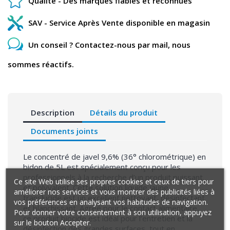
Qualité - Des marques fiables et reconnues
SAV - Service Après Vente disponible en magasin
Un conseil ? Contactez-nous par mail, nous
sommes réactifs.
Description
Détails du produit
Documents joints
Le concentré de javel 9,6% (36° chlorométrique) en
bidon de 5L est spécialement conçu pour les
professionnels à la recherche d’un produit puissant
Ce site Web utilise ses propres cookies et ceux de tiers pour
et polyvalent. Cette solution liquide jaune
améliorer nos services et vous montrer des publicités liées à
translucide est un excellent nettoyant, désinfectant
vos préférences en analysant vos habitudes de navigation.
et blanchissant. Agréé pour le contact alimentaire,
Pour donner votre consentement à son utilisation, appuyez
ce produit biocide est idéal pour l’entretien et la
sur le bouton Accepter.
désinfection des grandes surfaces, tout en