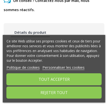
Un conseil ? Contactez-nous par mail, nous
sommes réactifs.
Détails du produit
Ce site Web utilise ses propres cookies et ceux de tiers pour
Référence
KING20319PR
améliorer nos services et vous montrer des publicités liées à
vos préférences en analysant vos habitudes de navigation.
En stock
4 Produits
Pour donner votre consentement à son utilisation, appuyez
sur le bouton Accepter.
Politique de cookies
Personnaliser les cookies
Commentaires (0)
TOUT ACCEPTER
REJETER TOUT
Aucun avis n'a été publié pour le moment.