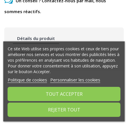
Un conseil ? Contactez-nous par mail, nous
sommes réactifs.
Détails du produit
Ce site Web utilise ses propres cookies et ceux de tiers pour
Référence
KING108109
améliorer nos services et vous montrer des publicités liées à
vos préférences en analysant vos habitudes de navigation.
En stock
4 Produits
Pour donner votre consentement à son utilisation, appuyez
sur le bouton Accepter.
Politique de cookies
Personnaliser les cookies
Commentaires (0)
TOUT ACCEPTER
REJETER TOUT
Aucun avis n'a été publié pour le moment.