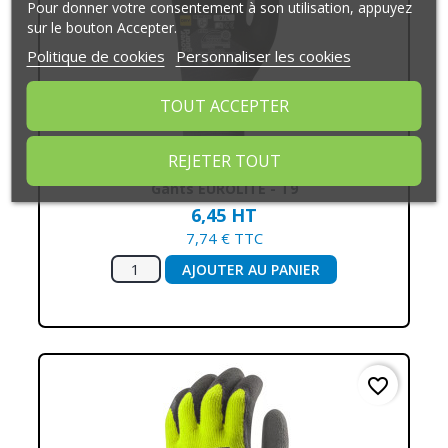
Pour donner votre consentement à son utilisation, appuyez
sur le bouton Accepter.
Politique de cookies
Personnaliser les cookies
TOUT ACCEPTER
REJETER TOUT
Gants EUROLITE - T9
6,45 HT
7,74 € TTC
AJOUTER AU PANIER
favorite_border