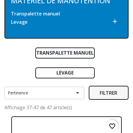
MATÉRIEL DE MANUTENTION
Transpalette manuel

Levage
TRANSPALETTE MANUEL
LEVAGE

FILTRER
Pertinence
Affichage 37-47 de 47 article(s)
favorite_border