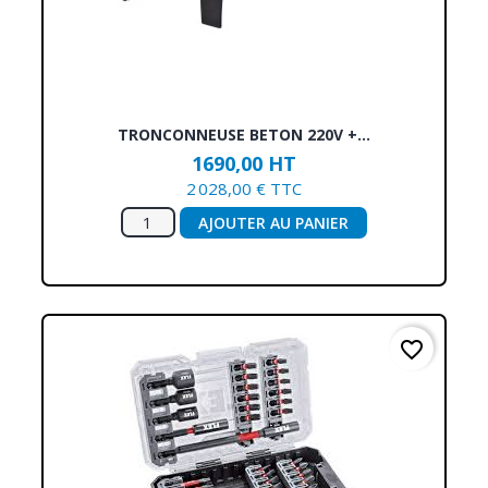
TRONCONNEUSE BETON 220V +...
1690,00 HT
2 028,00 € TTC
AJOUTER AU PANIER
favorite_border