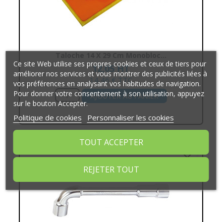
Taloche 14 X 29 Cm Monobloc...
Ce site Web utilise ses propres cookies et ceux de tiers pour
12,05 HT
améliorer nos services et vous montrer des publicités liées à
14,46 € TTC
vos préférences en analysant vos habitudes de navigation.
Pour donner votre consentement à son utilisation, appuyez
AJOUTER AU PANIER
sur le bouton Accepter.
Politique de cookies
Personnaliser les cookies
TOUT ACCEPTER
favorite_border
REJETER TOUT