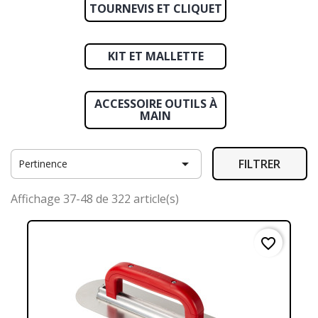
TOURNEVIS ET CLIQUET
KIT ET MALLETTE
ACCESSOIRE OUTILS À
MAIN

FILTRER
Pertinence
Affichage 37-48 de 322 article(s)
favorite_border