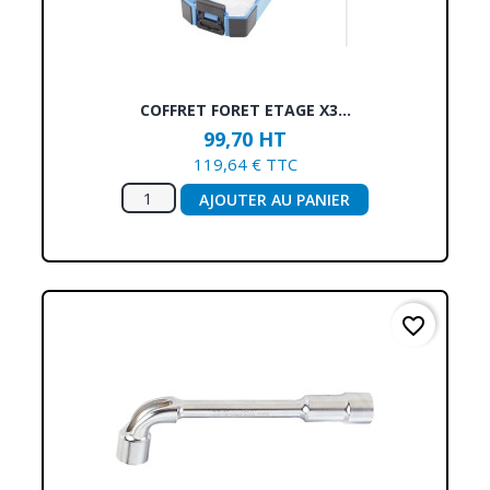
COFFRET FORET ETAGE X3...
99,70 HT
119,64 € TTC
AJOUTER AU PANIER
favorite_border