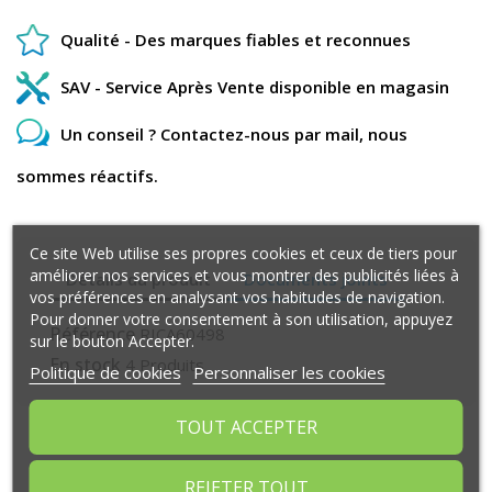
Qualité - Des marques fiables et reconnues
SAV - Service Après Vente disponible en magasin
Un conseil ? Contactez-nous par mail, nous
sommes réactifs.
Ce site Web utilise ses propres cookies et ceux de tiers pour
améliorer nos services et vous montrer des publicités liées à
Détails du produit
Documents joints
vos préférences en analysant vos habitudes de navigation.
Pour donner votre consentement à son utilisation, appuyez
Référence
RICA60498
sur le bouton Accepter.
En stock
4 Produits
Politique de cookies
Personnaliser les cookies
TOUT ACCEPTER
Commentaires (0)
REJETER TOUT