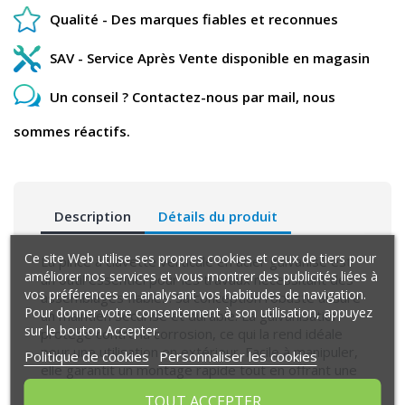
Qualité - Des marques fiables et reconnues
SAV - Service Après Vente disponible en magasin
Un conseil ? Contactez-nous par mail, nous
sommes réactifs.
Description
Détails du produit
Ce site Web utilise ses propres cookies et ceux de tiers pour
La pince à clavette verticale en acier galvanisé est
améliorer nos services et vous montrer des publicités liées à
un outil essentiel pour les travaux nécessitant des
vos préférences en analysant vos habitudes de navigation.
assemblages fiables. Sa conception robuste assure
Pour donner votre consentement à son utilisation, appuyez
un maintien sécurisé et durable. La galvanisation
sur le bouton Accepter.
protège contre la corrosion, ce qui la rend idéale
pour une utilisation en extérieur. Facile à manipuler,
Politique de cookies
Personnaliser les cookies
elle garantit un montage rapide tout en offrant une
performance optimale dans diverses applications.
TOUT ACCEPTER