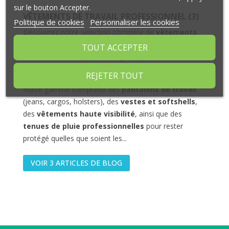
sur le bouton Accepter.
VÊTEMENTS DE TRAVAIL PROFESSIONNEL (3)
Politique de cookies
Personnaliser les cookies
Découvrez notre sélection complète de
vêtements
de travail professionnels
adaptés à tous les métiers
TOUT ACCEPTER
: bâtiment, travaux publics, logistique, maintenance ou
artisanat.
REJETER TOUT
Notre gamme comprend des
pantalons de travail
(jeans, cargos, holsters), des
vestes et softshells
,
des
vêtements haute visibilité
, ainsi que des
tenues de pluie professionnelles
pour rester
protégé quelles que soient les...
VOIR 3 ARTICLES DE BLOG