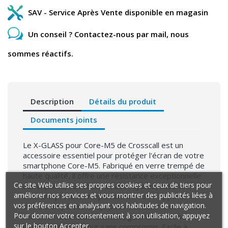
SAV - Service Après Vente disponible en magasin
Un conseil ? Contactez-nous par mail, nous
sommes réactifs.
Description
Détails du produit
Documents joints
Le X-GLASS pour Core-M5 de Crosscall est un
accessoire essentiel pour protéger l'écran de votre
smartphone Core-M5. Fabriqué en verre trempé de
haute qualité, il offre une résistance exceptionnelle
Ce site Web utilise ses propres cookies et ceux de tiers pour
aux impacts, aux chocs et aux rayures, assurant
améliorer nos services et vous montrer des publicités liées à
ainsi une protection optimale de votre appareil. Ce
vos préférences en analysant vos habitudes de navigation.
verre trempé est conçu pour maintenir la clarté de
Pour donner votre consentement à son utilisation, appuyez
l'écran et la sensibilité tactile, garantissant une
sur le bouton Accepter.
expérience utilisateur sans compromis. Facile à