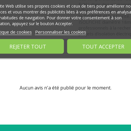
fiable dans des environne
ite Web utilise ses propres cookies et ceux de tiers pour améliorer no
offre une résistance accr
ices et vous montrer des publicités liées à vos préférences en analys
la durabilité et la sécurit
habitudes de navigation. Pour donner votre consentement à son
ISOLFICHE diamètre 18mm 
isation, appuyez sur le bouton Accepter.
professionnels à la recher
tique de cookies
Personnaliser les cookies
projets d'isolation électri
REJETER TOUT
TOUT ACCEPTER
Aucun avis n'a été publié pour le moment.