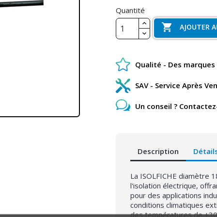
Quantité

AJOUTER A
Qualité - Des marques 
SAV - Service Après Ve
Un conseil ? Contactez
Description
Détail
La ISOLFICHE diamètre 1
l'isolation électrique, off
pour des applications indu
conditions climatiques ext
des températures de +30°