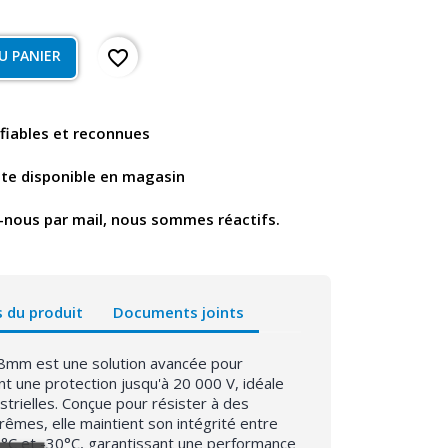
favorite_border
U PANIER
fiables et reconnues
nte disponible en magasin
-nous par mail, nous sommes réactifs.
s du produit
Documents joints
8mm est une solution avancée pour
rant une protection jusqu'à 20 000 V, idéale
strielles. Conçue pour résister à des
rêmes, elle maintient son intégrité entre
C et -30°C, garantissant une performance