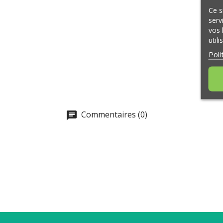
Ce s
serv
vos 
util
Poli
Commentaires (0)