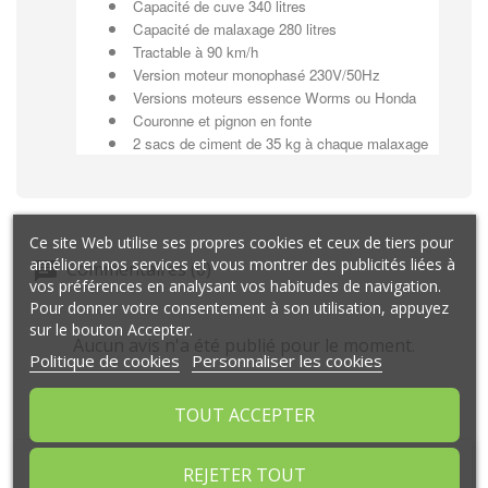
Capacité de cuve 340 litres
Capacité de malaxage 280 litres
Tractable à 90 km/h
Version moteur monophasé 230V/50Hz
Versions moteurs essence Worms ou Honda
Couronne et pignon en fonte
2 sacs de ciment de 35 kg à chaque malaxage
Ce site Web utilise ses propres cookies et ceux de tiers pour
améliorer nos services et vous montrer des publicités liées à
Commentaires (0)
vos préférences en analysant vos habitudes de navigation.
Pour donner votre consentement à son utilisation, appuyez
sur le bouton Accepter.
Aucun avis n'a été publié pour le moment.
Politique de cookies
Personnaliser les cookies
TOUT ACCEPTER
REJETER TOUT
ARTICLES LIÉS