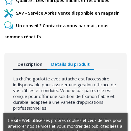
Qualité - Des marques fiables et reconnues
SAV - Service Après Vente disponible en magasin
Un conseil ? Contactez-nous par mail, nous
sommes réactifs.
Description
Détails du produit
La chaîne goulotte avec attache est l'accessoire
indispensable pour assurer une gestion efficace de
vos câbles et conduits. Vendue par paire, elle est
conçue pour offrir une solution de fixation fiable et
durable, adaptée à une variété d'applications
professionnelles.
Fabriquées à partir de matériaux robustes, ces
Ce site Web utilise ses propres cookies et ceux de tiers pour
chaînes goulottes garantissent une excellente
améliorer nos services et vous montrer des publicités liées à
résistance à l'usure et aux intempéries, ce qui les