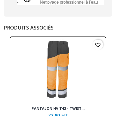
Nettoyage professionnel à l'eau
PRODUITS ASSOCIÉS
favorite_border
PANTALON HV T42 - TWIST...
72,80 HT