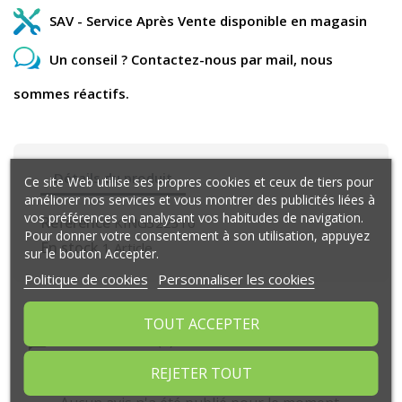
SAV - Service Après Vente disponible en magasin
Un conseil ? Contactez-nous par mail, nous
sommes réactifs.
Détails du produit
Ce site Web utilise ses propres cookies et ceux de tiers pour
améliorer nos services et vous montrer des publicités liées à
vos préférences en analysant vos habitudes de navigation.
Référence
KING322310
Pour donner votre consentement à son utilisation, appuyez
En stock
1 Article
sur le bouton Accepter.
Politique de cookies
Personnaliser les cookies
TOUT ACCEPTER
Commentaires (0)
REJETER TOUT