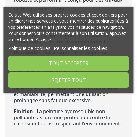
de terrassement exigeants.
Ce site Web utilise ses propres cookies et ceux de tiers pour
améliorer nos services et vous montrer des publicités liées à
Robustesse
: L'utilisation d'acier au bore forgé
vos préférences en analysant vos habitudes de navigation.
à chaud confère à cette pelle une résistance
Pour donner votre consentement à son utilisation, appuyez
exceptionnelle, idéale pour les travaux de
sur le bouton Accepter.
fortification et de terrassement intensifs.
Politique de cookies
Personnaliser les cookies
Durabilité
: Le traitement thermique par
trempe du fer augmente significativement la
TOUT ACCEPTER
durée de vie de l'outil, le rendant résistant à
l'usure et aux déformations.
REJETER TOUT
Ergonomie
: Avec un poids de 1,7 kg, cette
pelle offre un bon équilibre entre robustesse
et maniabilité, permettant une utilisation
prolongée sans fatigue excessive.
Finition
: La peinture hydrosoluble non
polluante assure une protection contre la
corrosion tout en respectant l'environnement.