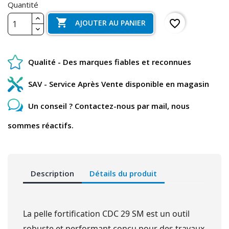
Quantité

favorite_border
AJOUTER AU PANIER
Qualité - Des marques fiables et reconnues
SAV - Service Après Vente disponible en magasin
Un conseil ? Contactez-nous par mail, nous
sommes réactifs.
Description
Détails du produit
La pelle fortification CDC 29 SM est un outil
robuste et performant conçu pour des travaux